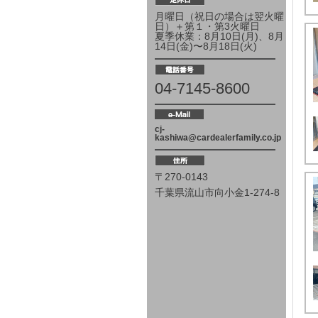
月曜日（祝日の場合は翌火曜
日）＋第１・第3火曜日
夏季休業：8月10日(月)、8月
14日(金)〜8月18日(火)
04-7145-8600
cj-
kashiwa@cardealerfamily.co.jp
〒270-0143
千葉県流山市向小金1-274-8