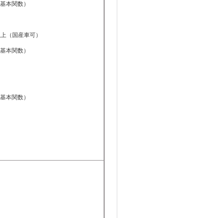
ど基本関数）
以上（国産車可）
ど基本関数）
ど基本関数）