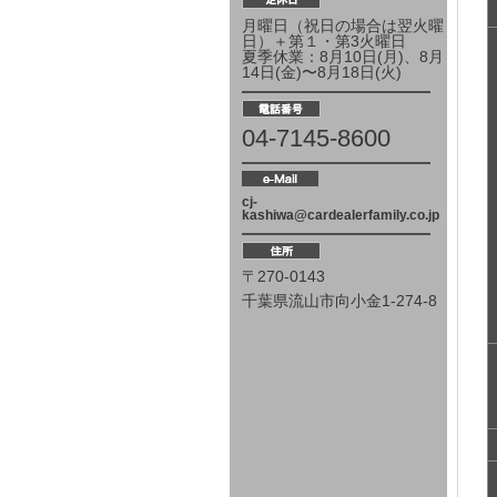
月曜日（祝日の場合は翌火曜
日）＋第１・第3火曜日
夏季休業：8月10日(月)、8月
14日(金)〜8月18日(火)
04-7145-8600
cj-
kashiwa@cardealerfamily.co.jp
〒270-0143
千葉県流山市向小金1-274-8