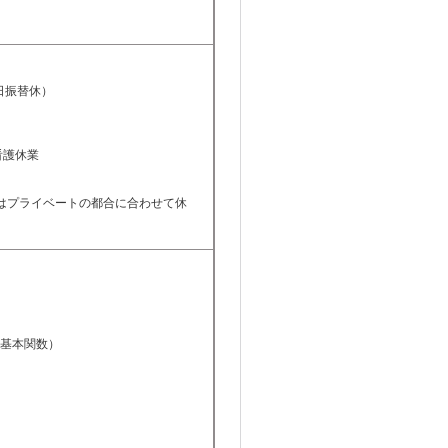
日振替休）
看護休業
はプライベートの都合に合わせて休
ど基本関数）