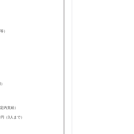
等）
用）
定内支給）
千円（3人まで）