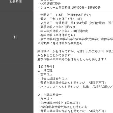
勤務時間
・休憩1時間30分
・ショールーム営業時間 10時00分～18時00分
・年間休日：115日（計画年休5日含む）
・週休二日制（定休日+月2～4日）
・店定休日：毎週月曜・第1,第3火曜（祝日は勤務、翌
・夏季休暇／例年5日間程度
・年末年始休暇／例年7～10日間程度
・有給休暇（半休休暇あり）
休日
・慶弔休暇/特別休暇/産前産後休業/育児休業/介護休業/
※男女共に育児休暇取得実績あり
業務柄平日がお休みですが、定休日以外に毎月3日前後
みを取ることができます！
夏季休暇や年末年始のお休みもしっかりあります！
【必須条件】
１）営業職
・高卒以上
・社会人経験５年以上
・普通自動車運転免許をお持ちの方（AT限定不可）
・パソコンスキルをお持ちの方（SUM、AVERAGEな
２）自動車整備士
・高卒以上
・実務経験3年以上（国産車可）
・2級自動車整備士資格をお持ちの方
・普通自動車運転免許をお持ちの方（AT限定不可）