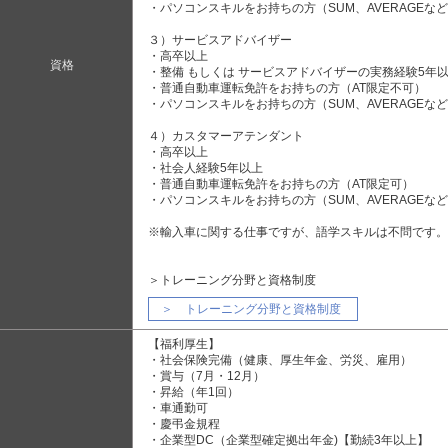
・パソコンスキルをお持ちの方（SUM、AVERAGEな
３）サービスアドバイザー
・高卒以上
資格
・整備 もしくは サービスアドバイザーの実務経験5年
・普通自動車運転免許をお持ちの方（AT限定不可）
・パソコンスキルをお持ちの方（SUM、AVERAGEな
４）カスタマーアテンダント
・高卒以上
・社会人経験5年以上
・普通自動車運転免許をお持ちの方（AT限定可）
・パソコンスキルをお持ちの方（SUM、AVERAGEな
※輸入車に関する仕事ですが、語学スキルは不問です。
＞トレーニング分野と資格制度
＞ トレーニング分野と資格制度
【福利厚生】
・社会保険完備（健康、厚生年金、労災、雇用）
・賞与（7月・12月）
・昇給（年1回）
・車通勤可
・慶弔金規程
・企業型DC（企業型確定拠出年金)【勤続3年以上】