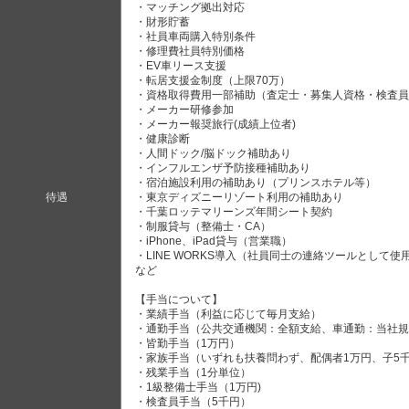
・マッチング拠出対応
・財形貯蓄
・社員車両購入特別条件
・修理費社員特別価格
・EV車リース支援
・転居支援金制度（上限70万）
・資格取得費用一部補助（査定士・募集人資格・検査員
・メーカー研修参加
・メーカー報奨旅行(成績上位者)
・健康診断
・人間ドック/脳ドック補助あり
・インフルエンザ予防接種補助あり
・宿泊施設利用の補助あり（プリンスホテル等）
待遇
・東京ディズニーリゾート利用の補助あり
・千葉ロッテマリーンズ年間シート契約
・制服貸与（整備士・CA）
・iPhone、iPad貸与（営業職）
・LINE WORKS導入（社員同士の連絡ツールとして使
など
【手当について】
・業績手当（利益に応じて毎月支給）
・通勤手当（公共交通機関：全額支給、車通勤：当社規
・皆勤手当（1万円）
・家族手当（いずれも扶養問わず、配偶者1万円、子5
・残業手当（1分単位）
・1級整備士手当（1万円)
・検査員手当（5千円）