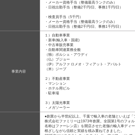
・メーカー資格手当（整備最高ランクのみ）
・日祝出勤手当（整備2千円/日、事務1千円/日）
・検査員手当（5千円）
・メーカー資格手当（整備最高ランクのみ）
・日祝出勤手当（整備2千円/日、事務1千円/日）
１）自動車事業
・新車(輸入車・国産)
・中古車販売事業
・自動車関連業務全般
（独）ポルシェ・アウディ
（仏）プジョー
（伊）アルファ ロメオ・フィアット・アバルト
（米）ジープ
事業内容
２）不動産事業
・マンション
・ホテル用ビル
・駐車場
３）太陽光事業
・メガソーラー
●創業から半世紀以上、千葉で輸入車の老舗といえば「
株式会社ファミリーは1973年創業。全国第1号のフォ
名称はファーレン店）を開店させた老舗の輸入車ディー
根ざしながら信頼と実績を積み重ねてきました。