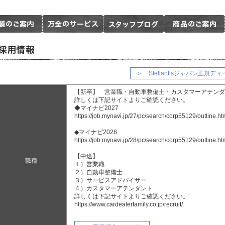
＞ Stellantisジャパン正
【新卒】 営業職・自動車整備士・カスタマーアテンダ
詳しくは下記サイトよりご確認ください。
◆マイナビ2027
https://job.mynavi.jp/27/pc/search/corp55129/outline.ht
◆マイナビ2028
https://job.mynavi.jp/28/pc/search/corp55129/outline.ht
【中途】
職種
１）営業職
２）自動車整備士
３）サービスアドバイザー
４）カスタマーアテンダント
詳しくは下記サイトよりご確認ください。
https://www.cardealerfamily.co.jp/recruit/