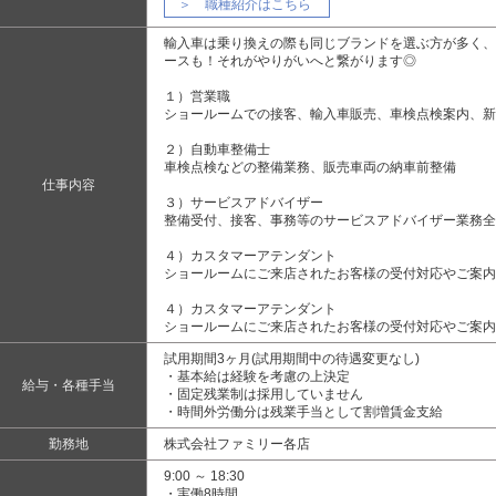
＞ 職種紹介はこちら
輸入車は乗り換えの際も同じブランドを選ぶ方が多く、
ースも！それがやりがいへと繋がります◎
１）営業職
ショールームでの接客、輸入車販売、車検点検案内、新
２）自動車整備士
車検点検などの整備業務、販売車両の納車前整備
仕事内容
３）サービスアドバイザー
整備受付、接客、事務等のサービスアドバイザー業務全
４）カスタマーアテンダント
ショールームにご来店されたお客様の受付対応やご案内
４）カスタマーアテンダント
ショールームにご来店されたお客様の受付対応やご案内
試用期間3ヶ月(試用期間中の待遇変更なし)
・基本給は経験を考慮の上決定
給与・各種手当
・固定残業制は採用していません
・時間外労働分は残業手当として割増賃金支給
勤務地
株式会社ファミリー各店
9:00 ～ 18:30
・実働8時間