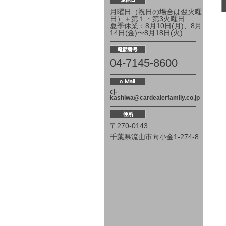
月曜日（祝日の場合は翌火曜
日）＋第１・第3火曜日
夏季休業：8月10日(月)、8月
14日(金)〜8月18日(火)
04-7145-8600
cj-
kashiwa@cardealerfamily.co.jp
〒270-0143
千葉県流山市向小金1-274-8