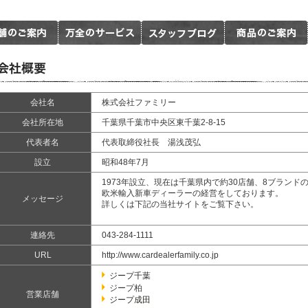
会社名
株式会社ファミリー
会社所在地
千葉県千葉市中央区東千葉2-8-15
代表者名
代表取締役社長 湯浅茂弘
設立
昭和48年7月
1973年設立、現在は千葉県内で約30店舗、8ブランド
欧米輸入新車ディーラーの経営をしております。
メッセージ
詳しくは下記の当社サイトをご覧下さい。
連絡先
043-284-1111
URL
http://www.cardealerfamily.co.jp
ジープ千葉
ジープ柏
営業店舗
ジープ成田